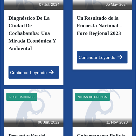
07 Jul, 2024
05 May, 2024
Diagnóstico De La
Un Resultado de la
Ciudad De
Encuesta Nacional –
Cochabamba: Una
Foro Regional 2023
Mirada Económica Y
Ambiental
Continuar Leyendo
Continuar Leyendo
PUBLICACIONES
NOTAS DE PRENSA
06 Jun, 2022
11 Nov, 2020
Presentación del
Gobernar una Bolivia