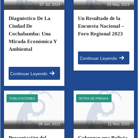
07 Jul, 2024
05 May, 2024
Diagnóstico De La
Un Resultado de la
Ciudad De
Encuesta Nacional –
Cochabamba: Una
Foro Regional 2023
Mirada Económica Y
Ambiental
Continuar Leyendo
Continuar Leyendo
PUBLICACIONES
NOTAS DE PRENSA
06 Jun, 2022
11 Nov, 2020
Presentación del
Gobernar una Bolivia