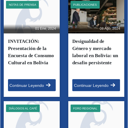
NOTAS DE PRENSA
PUBLICACIONES
01 Ene, 2024
08 Ago, 2024
INVITACIÓN:
Desigualdad de
Presentación de la
Género y mercado
Encuesta de Consumo
laboral en Bolivia: un
Cultural en Bolivia
desafío persistente
Continuar Leyendo
Continuar Leyendo
DIÁLOGOS AL CAFÉ
FORO REGIONAL