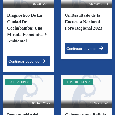
07 Jul, 2024
05 May, 2024
Diagnóstico De La
Un Resultado de la
Ciudad De
Encuesta Nacional –
Cochabamba: Una
Foro Regional 2023
Mirada Económica Y
Ambiental
Continuar Leyendo
Continuar Leyendo
PUBLICACIONES
NOTAS DE PRENSA
06 Jun, 2022
11 Nov, 2020
Presentación del
Gobernar una Bolivia