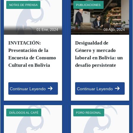
NOTAS DE PRENSA
PUBLICACIONES
01 Ene, 2024
08 Ago, 2024
INVITACIÓN:
Desigualdad de
Presentación de la
Género y mercado
Encuesta de Consumo
laboral en Bolivia: un
Cultural en Bolivia
desafío persistente
Continuar Leyendo
Continuar Leyendo
DIÁLOGOS AL CAFÉ
FORO REGIONAL