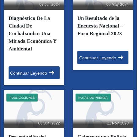
07 Jul, 2024
05 May, 2024
Diagnóstico De La
Un Resultado de la
Ciudad De
Encuesta Nacional –
Cochabamba: Una
Foro Regional 2023
Mirada Económica Y
Ambiental
Continuar Leyendo
Continuar Leyendo
PUBLICACIONES
NOTAS DE PRENSA
06 Jun, 2022
11 Nov, 2020
Presentación del
Gobernar una Bolivia