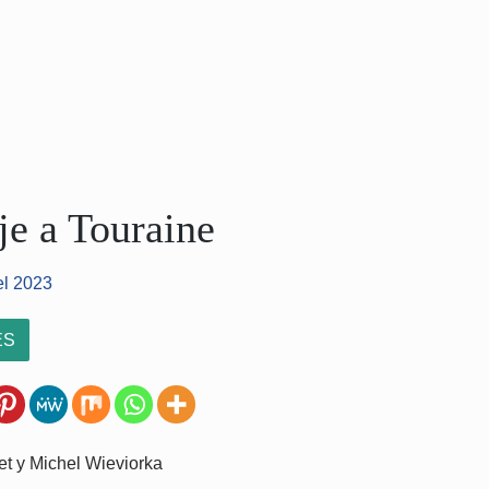
e a Touraine
el 2023
ES
et y Michel Wieviorka