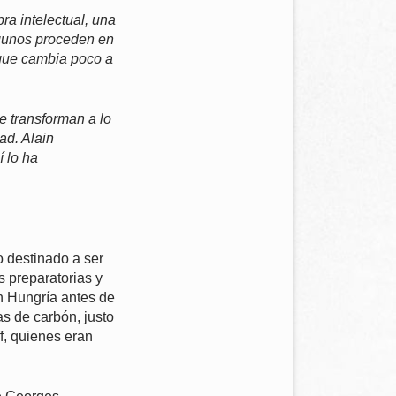
ra intelectual, una
lgunos proceden en
 que cambia poco a
se transforman a lo
ad. Alain
í lo ha
o destinado a ser
s preparatorias y
en Hungría antes de
as de carbón, justo
f, quienes eran