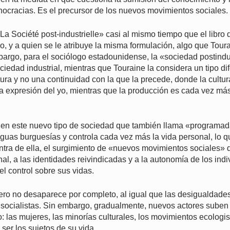
cnocracias. Es el precursor de los nuevos movimientos sociales.
La Société post-industrielle» casi al mismo tiempo que el libro 
ulo, y a quien se le atribuye la misma formulación, algo que Tou
argo, para el sociólogo estadounidense, la «sociedad postindu
ociedad industrial, mientras que Touraine la considera un tipo di
ura y no una continuidad con la que la precede, donde la cultu
a expresión del yo, mientras que la producción es cada vez más
 en este nuevo tipo de sociedad que también llama «programada
tiguas burguesías y controla cada vez más la vida personal, lo 
ntra de ella, el surgimiento de «nuevos movimientos sociales» 
al, a las identidades reivindicadas y a la autonomía de los ind
l control sobre sus vidas.
ero no desaparece por completo, al igual que las desigualdad
 socialistas. Sin embargo, gradualmente, nuevos actores suben 
o: las mujeres, las minorías culturales, los movimientos ecologi
 ser los sujetos de su vida.