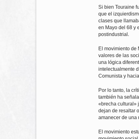
Si bien Touraine f
que el izquierdis
clases que llamaba
en Mayo del 68 y 
postindustrial.
El movimiento de 
valores de las soc
una lógica diferen
intelectualmente d
Comunista y hacia 
Por lo tanto, la c
también ha señala
«brecha cultural» 
dejan de resaltar
amanecer de una 
El movimiento estu
movimiento social 