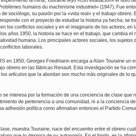
 experimentó la mina, Touraine leyó «con exaltación» el libro 
roblèmes humains du machinisme industriel» (1947). Fue ent
 de sociólogo, su pasión por la «vida real» y el trabajo obrero.
rresponde con el proyecto de estudiar la historia ya hecha; se t
en los conflictos sociales y en el imaginario de los actores, en l
los años 1950, la historia se hace en el trabajo, que cambia el
tividad humana. Los principales actores sociales, los sujetos de
conflictos laborales.
S en 1950, Georges Friedmann encarga a Alain Touraine un es
ajo obrero en las fábricas Renault. Esta investigación se ha con
o y los artículos que la abordan son mucho más originales de lo 
e se interesa por la formación de una conciencia de clase que 
ntimiento de pertenencia a una comunidad, ni a la conciencia de 
 adhesión política como afirmaban entonces el Partido Comu
lase, muestra Touraine, nace del encuentro entre el obrero cuali
rabajo que lo despoja de su autonomía. En el fondo, es la afirma