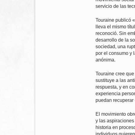
servicio de las te
Touraine publicó «
lleva el mismo tít
reconoció. Sin emb
desarrollo de la s
sociedad, una rupt
por el consumo y l
anónima.
Touraine cree que
sustituye a las an
respuesta, y en co
experiencia person
puedan recuperar e
El movimiento obr
y las aspiraciones
historia en proces
individuos quieren