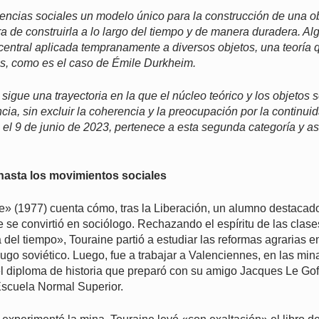
iencias sociales un modelo único para la construcción de una ob
a de construirla a lo largo del tiempo y de manera duradera. A
 central aplicada tempranamente a diversos objetos, una teoría
os, como es el caso de Émile Durkheim.
 sigue una trayectoria en la que el núcleo teórico y los objetos 
cia, sin excluir la coherencia y la preocupación por la continuid
o el 9 de junio de 2023, pertenece a esta segunda categoría y as
 hasta los movimientos sociales
re» (1977) cuenta cómo, tras la Liberación, un alumno destacad
 se convirtió en sociólogo. Rechazando el espíritu de las clase
a del tiempo», Touraine partió a estudiar las reformas agrarias 
yugo soviético. Luego, fue a trabajar a Valenciennes, en las min
l diploma de historia que preparó con su amigo Jacques Le Gof
Escuela Normal Superior.