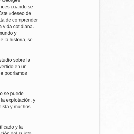
de Georges
onces cuando se
 Este «deseo de
rata de comprender
a vida cotidiana.
 mundo y
 la historia, se
tudio sobre la
vertido en un
que podríamos
no se puede
la explotación, y
nista y muchos
ficado y la
ción del sujeto