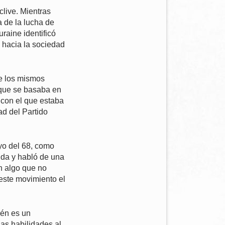
clive. Mientras
 de la lucha de
raine identificó
 hacia la sociedad
de los mismos
, que se basaba en
 con el que estaba
ad del Partido
ayo del 68, como
ida y habló de una
én algo que no
este movimiento el
ién es un
as habilidades al