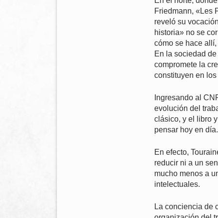
En el norte, donde
Friedmann, «Les P
reveló su vocación
historia» no se co
cómo se hace allí, 
En la sociedad de 
compromete la crea
constituyen en los 
Ingresando al CNR
evolución del trab
clásico, y el libr
pensar hoy en día.
En efecto, Tourain
reducir ni a un se
mucho menos a una
intelectuales.
La conciencia de c
organización del t