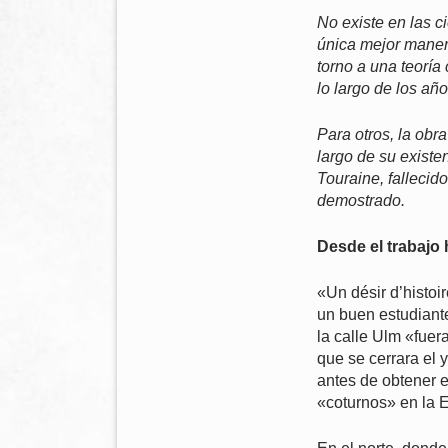
No existe en las c
única mejor maner
torno a una teoría
lo largo de los añ
Para otros, la obra
largo de su existen
Touraine, fallecid
demostrado.
Desde el trabajo
«Un désir d’histoi
un buen estudiante
la calle Ulm «fuer
que se cerrara el 
antes de obtener e
«coturnos» en la 