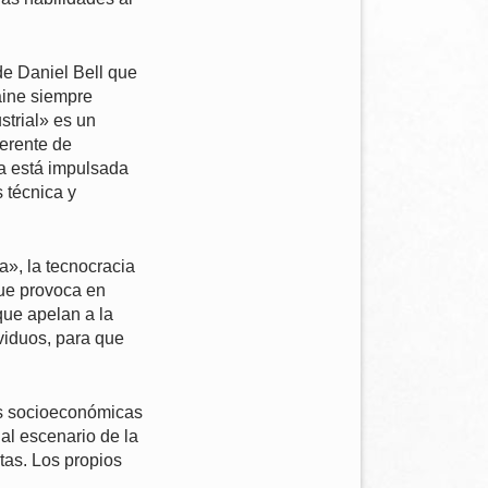
de Daniel Bell que
raine siempre
strial» es un
ferente de
ra está impulsada
 técnica y
», la tecnocracia
que provoca en
que apelan a la
ividuos, para que
es socioeconómicas
al escenario de la
stas. Los propios