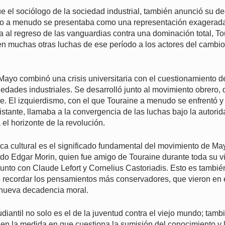
ue el sociólogo de la sociedad industrial, también anunció su de
mo a menudo se presentaba como una representación exagerada
 al regreso de las vanguardias contra una dominación total, Tou
en muchas otras luchas de ese período a los actores del cambio
Mayo combinó una crisis universitaria con el cuestionamiento 
iedades industriales. Se desarrolló junto al movimiento obrero
te. El izquierdismo, con el que Touraine a menudo se enfrentó y
istante, llamaba a la convergencia de las luchas bajo la autorid
el horizonte de la revolución.
rítica cultural es el significado fundamental del movimiento de M
do Edgar Morin, quien fue amigo de Touraine durante toda su v
junto con Claude Lefort y Cornelius Castoriadis. Esto es tambi
 o recordar los pensamientos más conservadores, que vieron en 
nueva decadencia moral.
diantil no solo es el de la juventud contra el viejo mundo; tamb
en la medida en que cuestiona la sumisión del conocimiento y l