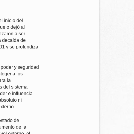
 inicio del
uelo dejó al
nzaron a ser
la decaída de
01 y se profundiza
 poder y seguridad
teger a los
ara la
s del sistema
der e influencia
absoluto ni
xterno.
estado de
aumento de la
ivel externo, el