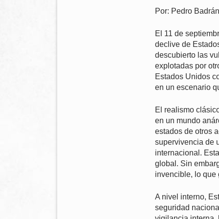
Por: Pedro Badrá
El 11 de septiembr
declive de Estados
descubierto las v
explotadas por otr
Estados Unidos co
en un escenario q
El realismo clásic
en un mundo anárqu
estados de otros a
supervivencia de u
internacional. Est
global. Sin embarg
invencible, lo que
A nivel interno, E
seguridad nacional
vigilancia interna,