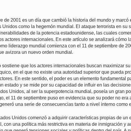
n
e de 2001 es un día que cambió la historia del mundo y marcó el
 Unidos como la hegemón mundial. El ataque terrorista en su s
ulnerabilidades de la potencia estadounidense, las cuales come
os actores internacionales. En este artículo se analizará cómo 
mo liderazgo mundial comienza con el 11 de septiembre de 20
ue avizora un nuevo orden mundial.
o sostiene que los actores internacionales buscan maximizar su
ico, en el que no existe una autoridad superior que pueda pro
ctores. En este sentido, el poder es un elemento fundamental p
n estado y se mide por su capacidad de influir en las decisione
ados Unidos, al ser la superpotencia mundial, poseía un gran po
o, el 11 de septiembre puso en evidencia que su poder no era 
 generó una serie de consecuencias tanto a nivel interno como e
stados Unidos comenzó a adquirir características propias de un 
, con una política más restrictiva en materia de inmigración y 
 lo que generó tensiones sociales y políticas dentro del país. A n