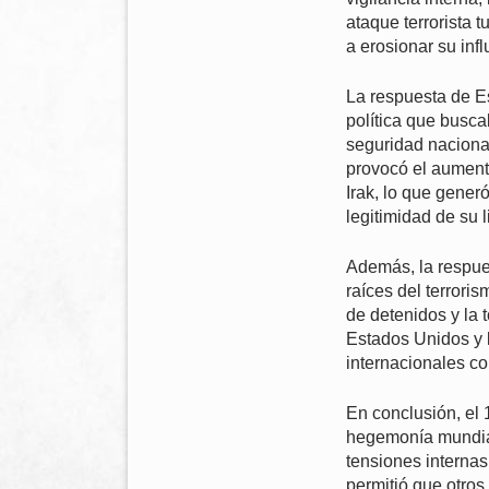
ataque terrorista 
a erosionar su infl
La respuesta de Es
política que buscab
seguridad nacional
provocó el aumento
Irak, lo que gener
legitimidad de su 
Además, la respue
raíces del terrori
de detenidos y la 
Estados Unidos y l
internacionales c
En conclusión, el
hegemonía mundial.
tensiones internas
permitió que otros