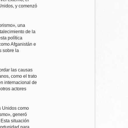
 Unidos, y comenzó
rorismo», una
rtalecimiento de la
ta política
 como Afganistán e
s sobre la
ordar las causas
nos, como el trato
en internacional de
 otros actores
os Unidos como
rismo», generó
 Esta situación
portunidad para