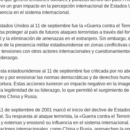
tuvo un gran impacto en la percepción internacional de Estados
uencia en el sistema internacional.
tados Unidos al 11 de septiembre fue la «Guerra contra el Ter
a proteger al país de futuros ataques terroristas a través del fo
 y la eliminación de amenazas en el extranjero. Sin embargo, es
 de la presencia militar estadounidense en zonas conflictivas
ó tensiones con otros actores internacionales y cuestionamiento
liderazgo.
sta estadounidense al 11 de septiembre fue criticada por no ab
smo y por erosionar las normas democráticas y de derechos huma
tortura. Estas acciones tuvieron un impacto negativo en la imag
a legitimidad de su liderazgo, lo que permitió el surgimiento de
omo China y Rusia.
 11 de septiembre de 2001 marcó el inicio del declive de Estad
 Su respuesta al ataque terrorista, la «Guerra contra el Terro
 y externas y erosionó su influencia en el sistema internacional.
 actores internacionales, como China y Rusia, aprovechen la o