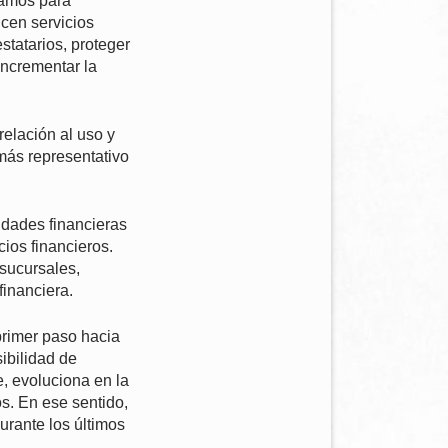
stamos para
icen servicios
statarios, proteger
incrementar la
relación al uso y
 más representativo
idades financieras
cios financieros.
sucursales,
financiera.
primer paso hacia
ibilidad de
e, evoluciona en la
os. En ese sentido,
urante los últimos