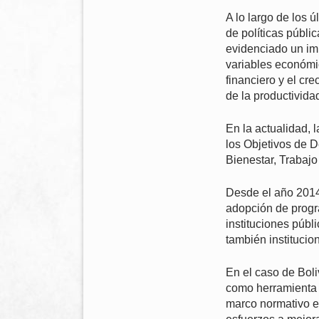
A lo largo de los 
de políticas públi
evidenciado un im
variables económic
financiero y el cr
de la productivida
En la actualidad, 
los Objetivos de 
Bienestar, Trabajo
Desde el año 2014
adopción de progr
instituciones públ
también institucion
En el caso de Boli
como herramienta 
marco normativo es