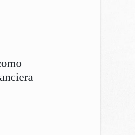
 como
nanciera