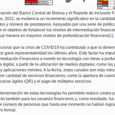
mación del Banco Central de Bolivia y el Reporte de Inclusión F
, 2022, se evidencia un incremento significativo en la cantida
os y número de prestatarios. Apoyados por una serie de polític
el objetivo de fortalecer los niveles de intermediación financi
gual manera en mayores niveles de profundización financiera
[1]
.
cionar que la crisis de COVID19 ha contribuido a que la dimen
ros gane representatividad los últimos años. Este factor ha impu
mediación Financiera a invertir en tecnología con miras a profu
a digital, a partir de la utilización de medios digitales, como la
 y aplicaciones móviles. A la fecha, estos canales son más robu
r cantidad de servicios financieros, como la apertura de cuent
carias ágiles (QR) y el pago de múltiples servicios.
plementación de estas tecnologías ha permitido reducir costos p
omo también para los usuarios financieros y, como resultado, ha
r número de personas que hasta ese momento no habían lograd
ro formal.