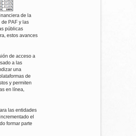
inanciera de la
d de PAF y las
as públicas
era, estos avances
sión de acceso a
lsado a las
ndizar una
s plataformas de
stos y permiten
as en línea,
ara las entidades
 incrementado el
o formar parte