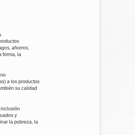
.
productos
agos, ahorros,
 forma, la
eno
s) a los productos
también su calidad
 inclusión
cuados y
inar la pobreza, la