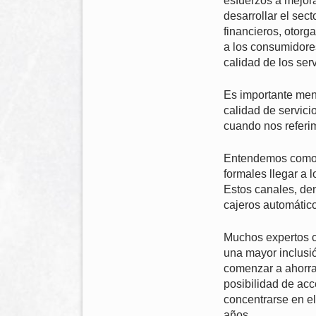
esfuerzos a mejora
desarrollar el sec
financieros, otorg
a los consumidores
calidad de los serv
Es importante menc
calidad de servici
cuando nos referim
Entendemos com
formales llegar a 
Estos canales, de
cajeros automático
Muchos expertos c
una mayor inclusió
comenzar a ahorrar
posibilidad de acc
concentrarse en el
años.