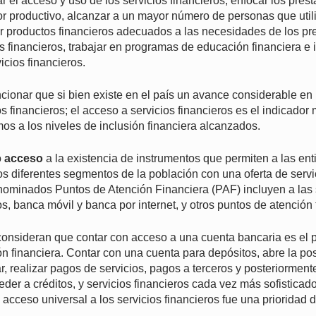
r el acceso y uso de los servicios financieros, enfocar los pré
tor productivo, alcanzar a un mayor número de personas que util
ar productos financieros adecuados a las necesidades de los pre
 financieros, trabajar en programas de educación financiera e 
icios financieros.
ionar que si bien existe en el país un avance considerable en 
os financieros; el acceso a servicios financieros es el indicador
os a los niveles de inclusión financiera alcanzados.
o
acceso
a la existencia de instrumentos que permiten a las ent
los diferentes segmentos de la población con una oferta de servi
nominados Puntos de Atención Financiera (PAF) incluyen a las 
s, banca móvil y banca por internet, y otros puntos de atención 
onsideran que contar con acceso a una cuenta bancaria es el 
n financiera. Contar con una cuenta para depósitos, abre la pos
, realizar pagos de servicios, pagos a terceros y posteriorment
eder a créditos, y servicios financieros cada vez más sofisticad
 acceso universal a los servicios financieros fue una prioridad d