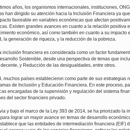
últimos años, los organismos internacionales, instituciones, ONG
cas han dirigido su atención hacia la Inclusión Financiera ya qu
pacto favorable en variables económicas que afectan positivame
as. Existen grandes avances en cuanto a la relación positiva en
ecimiento económico, así como también en cuanto a su impacto e
d, la generación de riqueza, y la reducción de la pobreza.
la inclusión financiera es considerada como un factor fundament
Desarrollo Sostenible, desde una perspectiva de temas que incl
 decente, y Reducción de las desigualdades, entre otros.
, muchos países establecieron como parte de sus estrategias n
amas de Inclusión y Educación Financiera. En este proceso, par
icas encargadas de la supervisión y regulación del sistema fina
es del sector financiero privado.
via y bajo el marco de la Ley 393 de 2014, se ha priorizado la i
para lograr un mayor avance en temas de desarrollo económico 
tablece que las entidades de intermediación financiera (EIF) d