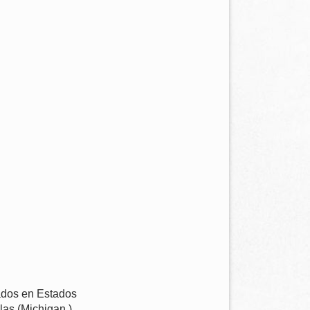
rados en Estados
as (Michigan ).