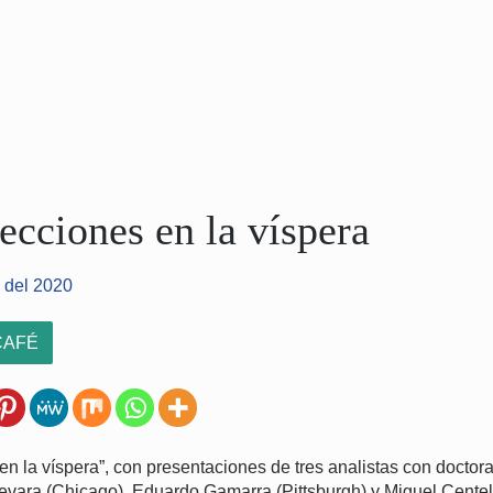
cciones en la víspera
 del 2020
CAFÉ
n la víspera”, con presentaciones de tres analistas con docto
evara (Chicago), Eduardo Gamarra (Pittsburgh) y Miguel Centell