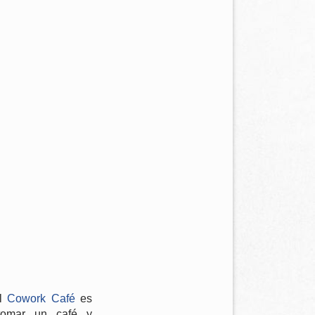
el
Cowork Café
es
 tomar un café y