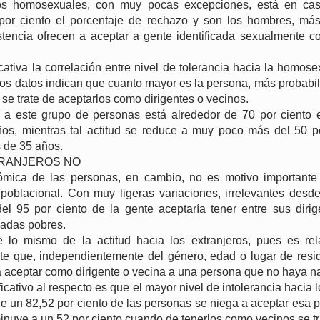
os homosexuales, con muy pocas excepciones, está en cas
 por ciento el porcentaje de rechazo y son los hombres, más
tencia ofrecen a aceptar a gente identificada sexualmente 
cativa la correlación entre nivel de tolerancia hacia la homos
Los datos indican que cuanto mayor es la persona, más probabi
a se trate de aceptarlos como dirigentes o vecinos.
ia a este grupo de personas está alrededor de 70 por ciento 
s, mientras tal actitud se reduce a muy poco más del 50 po
 de 35 años.
TRANJEROS NO
mica de las personas, en cambio, no es motivo importante 
oblacional. Con muy ligeras variaciones, irrelevantes desde
del 95 por ciento de la gente aceptaría tener entre sus diri
adas pobres.
 lo mismo de la actitud hacia los extranjeros, pues es rela
te que, independientemente del género, edad o lugar de resi
 aceptar como dirigente o vecina a una persona que no haya na
icativo al respecto es que el mayor nivel de intolerancia hacia l
de un 82,52 por ciento de las personas se niega a aceptar esa 
minuye a un 52 por ciento cuando de tenerlos como vecinos se tr