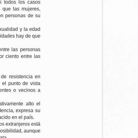
i todos los casos
 que las mujeres,
con personas de su
exualidad y la edad
lidades hay de que
entre las personas
r ciento entre las
de resistencia en
 el punto de vista
gentes o vecinos a
tivamente alto el
dencia, expresa su
cido en el país.
os extranjeros está
posibilidad, aunque
ata.