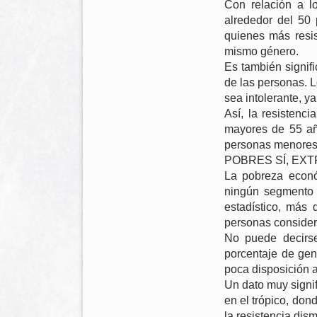
Con relación a l
alrededor del 50
quienes más resis
mismo género.
Es también signifi
de las personas. 
sea intolerante, y
Así, la resistenc
mayores de 55 año
personas menores
POBRES SÍ, EX
La pobreza econó
ningún segmento p
estadístico, más 
personas consider
No puede decirse
porcentaje de gen
poca disposición a
Un dato muy signif
en el trópico, don
la resistencia dis