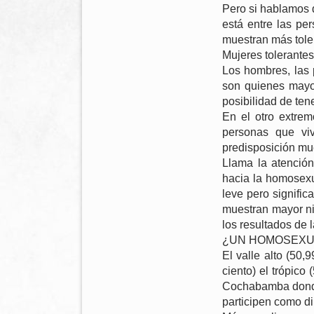
Pero si hablamos d
está entre las pe
muestran más toler
Mujeres tolerantes
Los hombres, las 
son quienes mayor
posibilidad de ten
En el otro extrem
personas que vi
predisposición mu
Llama la atención
hacia la homosexu
leve pero signifi
muestran mayor ni
los resultados de 
¿UN HOMOSEXUA
El valle alto (50,
ciento) el trópico
Cochabamba donde 
participen como di