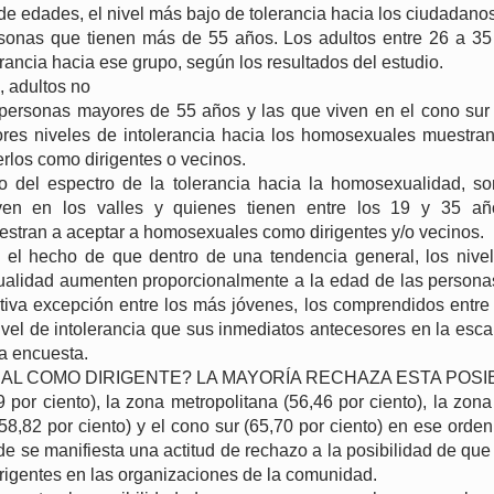
e edades, el nivel más bajo de tolerancia hacia los ciudadano
rsonas que tienen más de 55 años. Los adultos entre 26 a 3
ancia hacia ese grupo, según los resultados del estudio.
, adultos no
personas mayores de 55 años y las que viven en el cono sur
es niveles de intolerancia hacia los homosexuales muestran,
erlos como dirigentes o vecinos.
o del espectro de la tolerancia hacia la homosexualidad, so
ven en los valles y quienes tienen entre los 19 y 35 añ
estran a aceptar a homosexuales como dirigentes y/o vecinos.
 el hecho de que dentro de una tendencia general, los nivel
alidad aumenten proporcionalmente a la edad de las persona
cativa excepción entre los más jóvenes, los comprendidos entre
vel de intolerancia que sus inmediatos antecesores en la escal
la encuesta.
L COMO DIRIGENTE? LA MAYORÍA RECHAZA ESTA POSIB
99 por ciento), la zona metropolitana (56,46 por ciento), la zon
 (58,82 por ciento) y el cono sur (65,70 por ciento) en ese orde
se manifiesta una actitud de rechazo a la posibilidad de qu
rigentes en las organizaciones de la comunidad.