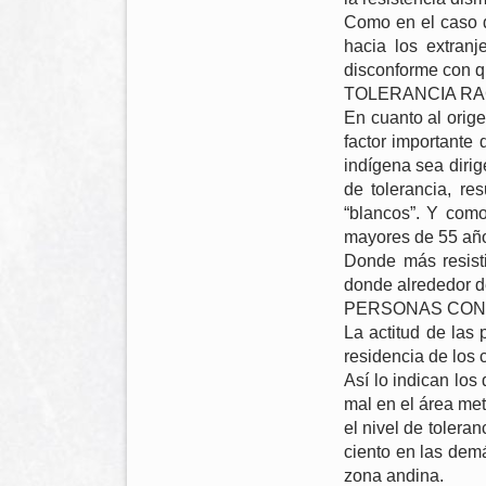
Como en el caso d
hacia los extran
disconforme con qu
TOLERANCIA RA
En cuanto al orige
factor importante 
indígena sea dirig
de tolerancia, res
“blancos”. Y como
mayores de 55 año
Donde más resisti
donde alrededor de
PERSONAS CON 
La actitud de las
residencia de los 
Así lo indican los
mal en el área met
el nivel de tolera
ciento en las dem
zona andina.