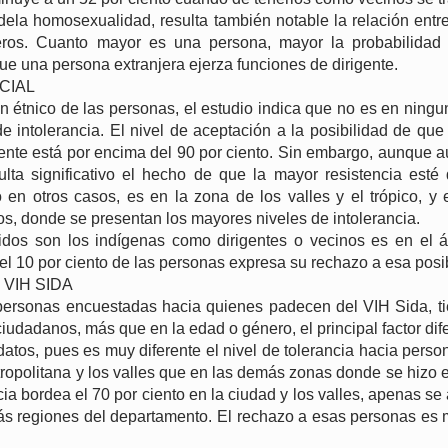
ela homosexualidad, resulta también notable la relación entre
jeros. Cuanto mayor es una persona, mayor la probabilidad
e una persona extranjera ejerza funciones de dirigente.
CIAL
n étnico de las personas, el estudio indica que no es en ning
de intolerancia. El nivel de aceptación a la posibilidad de que
ente está por encima del 90 por ciento. Sin embargo, aunque a
ulta significativo el hecho de que la mayor resistencia esté 
 en otros casos, es en la zona de los valles y el trópico, y 
s, donde se presentan los mayores niveles de intolerancia.
dos son los indígenas como dirigentes o vecinos es en el á
l 10 por ciento de las personas expresa su rechazo a esa posib
VIH SIDA
 personas encuestadas hacia quienes padecen del VIH Sida, ti
ciudadanos, más que en la edad o género, el principal factor dif
 datos, pues es muy diferente el nivel de tolerancia hacia pers
ropolitana y los valles que en las demás zonas donde se hizo e
ncia bordea el 70 por ciento en la ciudad y los valles, apenas se
ás regiones del departamento. El rechazo a esas personas es