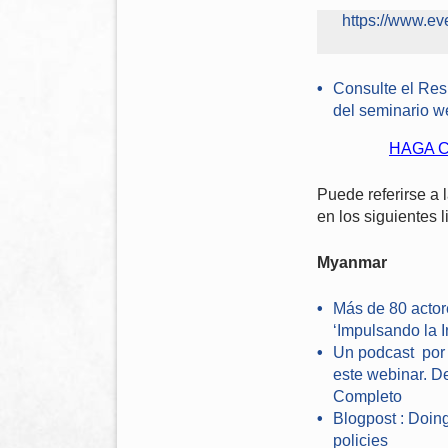
https://www.eve
Consulte el Resu
del seminario w
HAGA C
Puede referirse a 
en los siguientes l
Myanmar
Más de 80 actor
‘Impulsando la 
Un
podcast
por
este webinar. De
Complet
o
Blogpost :
Doing
policies