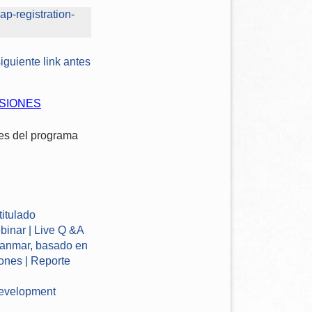
ap-registration-
iguiente link antes
USIONES
tes del programa
titulado
binar
|
Live Q &A
yanmar, basado en
ones |
Reporte
development