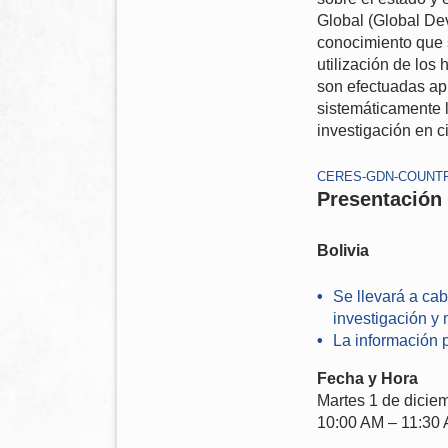
Global (Global Dev
conocimiento que 
utilización de los
son efectuadas ap
sistemáticamente l
investigación en ci
CERES-GDN-COUNTR
Presentaci
ón
Bolivia
Se llevará a ca
investigación y 
La información p
Fecha y Hora
Martes 1 de dicie
10:00 AM – 11:30