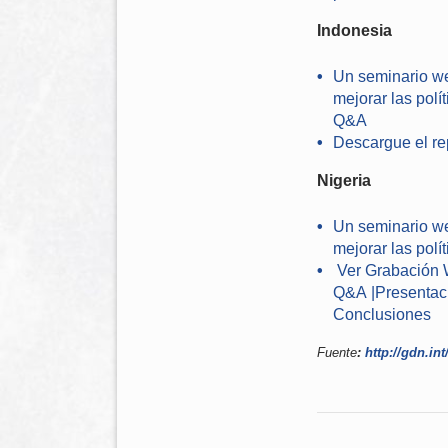
Indonesia
Un seminario we
mejorar las polí
Q&A
Descargue el rep
Nigeria
Un seminario we
mejorar las polít
Ver Grabación 
Q&A
|Presentac
Conclusiones
Fuente
:
http://gdn.in