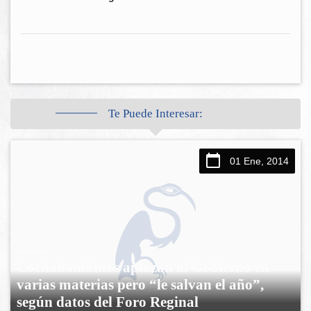
Te Puede Interesar:
01 Ene, 2014
Cochabambinos aplazan al Gobierno en
varias materias pero “le salvan el año”,
según datos del Foro Reginal