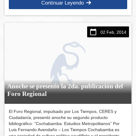
Continuar Leyendo
02 Feb, 2014
Anoche se presento la 2da. publicación del
Foro Regional
El Foro Regional, impulsado por Los Tiempos, CERES y
Ciudadanía, presentó anoche su segundo producto
bibliográfico: “Cochabamba: Estudios Metropolitanos” Por
Luis Fernando Avendaño – Los Tiempos Cochabamba es
una sociedad de cultura política caudillista y el presidente